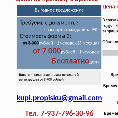
Цена 
Выгодное предложение
В связи
Требуемые документы:
году,
к
- паспорта гражданина РФ;
запраши
Стоимость формы 3:
Обновле
от 8 000
рублей - 1 человек (3 месяца)
от 7 000
рублей - 1 человек
Бесплатно
дети
Вре
Важно
- примерная оплата
легальной
регистрации от 9 900 рублей
Времен
kupi.propisku@gmail.com
Тел. 7-937-796-30-96
Времен