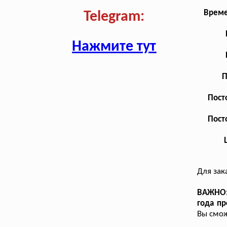
Време
Telegram:
Нажмите тут
П
Пост
Пост
Для зак
ВАЖНО: 
года п
Вы смож