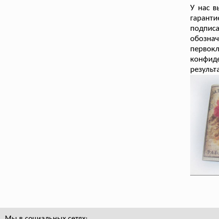
У нас 
гарант
подписа
обозна
перво
конфиде
результ